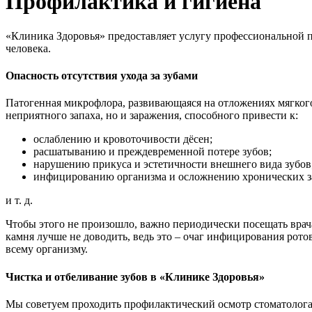
Профилактика и гигиена
«Клиника Здоровья» предоставляет услугу профессиональной пр
человека.
Опасность отсутствия ухода за зубами
Патогенная микрофлора, развивающаяся на отложениях мягкого 
неприятного запаха, но и заражения, способного привести к:
ослаблению и кровоточивости дёсен;
расшатыванию и преждевременной потере зубов;
нарушению прикуса и эстетичности внешнего вида зубов
инфицированию организма и осложнению хронических з
и т. д.
Чтобы этого не произошло, важно периодически посещать врача
камня лучше не доводить, ведь это – очаг инфицирования рот
всему организму.
Чистка и отбеливание зубов в «Клинике Здоровья»
Мы советуем проходить профилактический осмотр стоматолога,